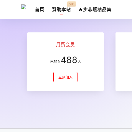
VIP
首頁
贊助本站
🔥步非烟精品集
月费会员
488
已加入
人
立刻加入