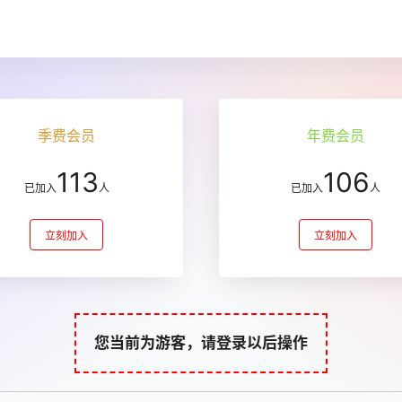
季费会员
年费会员
113
106
已加入
人
已加入
人
立刻加入
立刻加入
您当前为游客，请登录以后操作