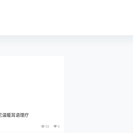
哈尼温暖耳语理疗
53
0