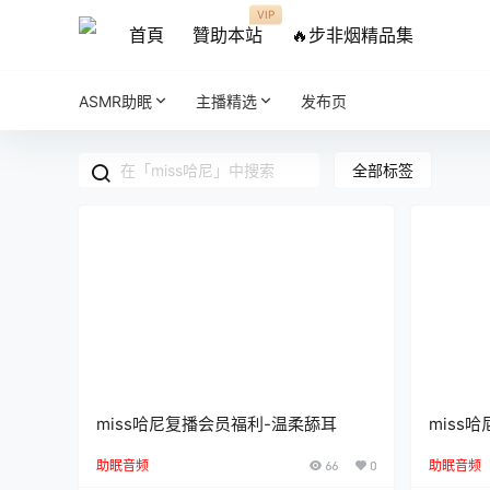
VIP
首頁
贊助本站
🔥步非烟精品集
ASMR助眠
主播精选
发布页
全部标签
miss哈尼复播会员福利-温柔舔耳
miss
助眠音频
66
0
助眠音频