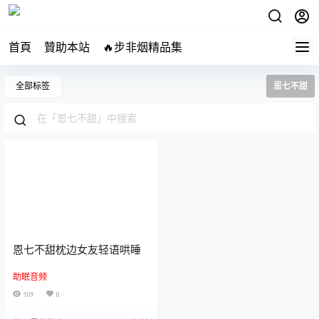
首頁
贊助本站
🔥步非烟精品集
全部标签
恩七不甜
恩七不甜枕边女友轻语哄睡
助眠音频
109
0