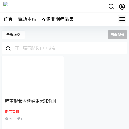
首頁
贊助本站
🔥步非烟精品集
全部标签
喵羞舰长
喵羞舰长今晚姐姐想和你睡
助眠音频
70
0